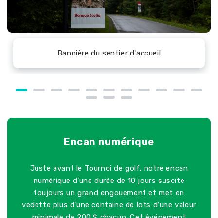
Présentation de l'encan numérique et plus
Présentation d'une station alimentaire
Bannière du sentier d'accueil
Programme de la journée
Écrans lors de la soirée
Présentation d'un trou
Cadeau personnalisé
Cadeau du golfeur
Bannière sport
Bannière sport
Fond de trou
Kiosque
Kiosque
Kiosque
encore!
Encan numérique
Juste avant le Tournoi de golf, notre encan
numérique d’une durée de 10 jours suscite
toujours un grand engouement et met en
vedette plus d’une centaine de lots d’une valeur
minimale de 200 $ chacun. Cet événement