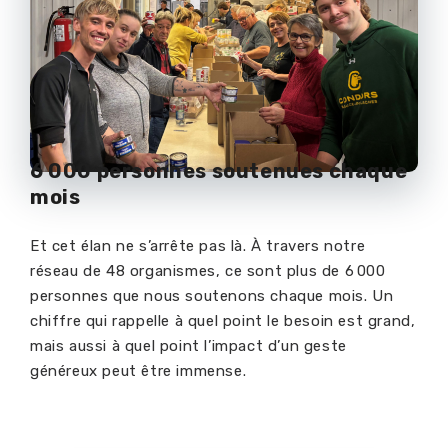
6 000 personnes soutenues chaque
mois
Et cet élan ne s’arrête pas là. À travers notre
réseau de 48 organismes, ce sont plus de 6
000
personnes que nous soutenons chaque mois. Un
chiffre qui rappelle
à
quel point le besoin est grand
,
mais aussi
à
quel point l
’
impact d
’
un geste
g
é
n
é
reux peut
ê
tre immense.