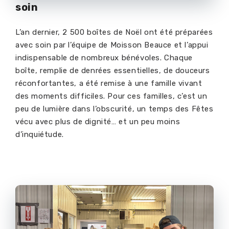
soin
L’an dernier, 2
500 bo
î
tes de No
ë
l ont
é
t
é
pr
é
par
é
es
avec soin par l
’é
quipe de Moisson Beauce et l
’
appui
indispensable de nombreux b
é
n
é
voles.
Chaque
boîte, remplie de denrées essentielles, de douceurs
réconfortantes
, a été remise à une famille vivant
des moments difficiles. Pour ces familles, c’est un
peu de lumière dans l’obscurité, un temps des Fêtes
vécu avec plus de dignité… et un peu moins
d’inquiétude.