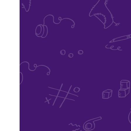
de
don