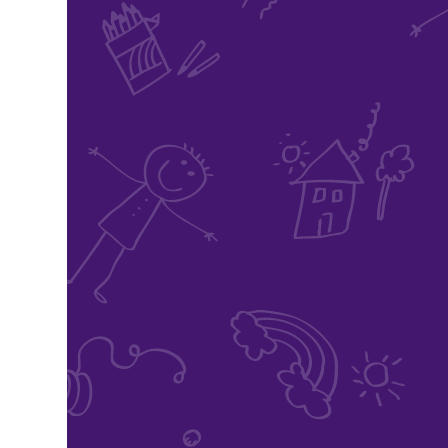
pla
Doc