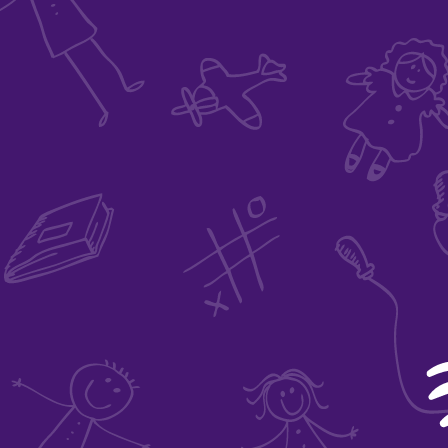
nifié
ume