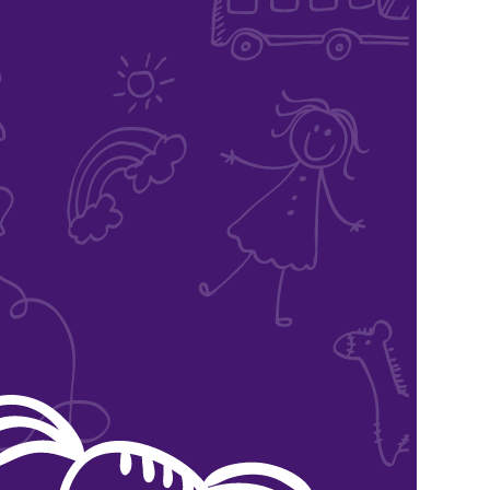
s
ntat