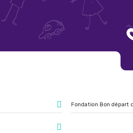
nérale
Fondation Bon départ d